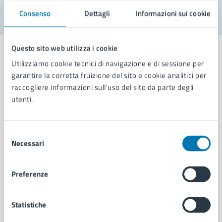
Consenso
Dettagli
Informazioni sui cookie
Questo sito web utilizza i cookie
Utilizziamo cookie tecnici di navigazione e di sessione per
garantire la corretta fruizione del sito e cookie analitici per
Comune di Napoli
raccogliere informazioni sull'uso del sito da parte degli
utenti.
AMMINISTRAZIONE
Selezione
Aree amministrative
Necessari
del
Organi di governo
consenso
Municipalità
Uffici
Preferenze
Enti e fondazioni
Politici
Statistiche
Personale amministrativo
Documenti e dati