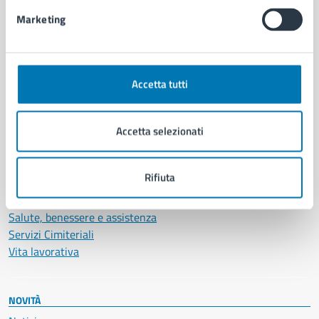
Intranet, posta aziendale e protocollo
Marketing
CATEGORIE DI SERVIZIO
Ambiente
Accetta tutti
Anagrafe e stato civile
Autorizzazioni
Accetta selezionati
Cultura e tempo libero
Documenti e certificati
Educazione e formazione
Rifiuta
Giustizia e sicurezza pubblica
Imprese e commercio
Salute, benessere e assistenza
Servizi Cimiteriali
Vita lavorativa
NOVITÀ