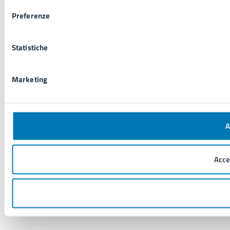
Preferenze
Statistiche
Marketing
A
Acce