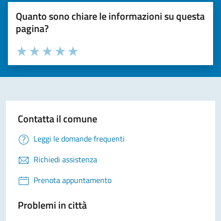
Quanto sono chiare le informazioni su questa
pagina?
Valuta la chiarezza delle informazioni (da 1 a 5 stelle)
Seleziona il numero di stelle per valutare la chiarezza delle i
Valuta 1 stelle su 5
Valuta 2 stelle su 5
Valuta 3 stelle su 5
Valuta 4 stelle su 5
Valuta 5 stelle su 5
Contatta il comune
Leggi le domande frequenti
Richiedi assistenza
Prenota appuntamento
Problemi in città