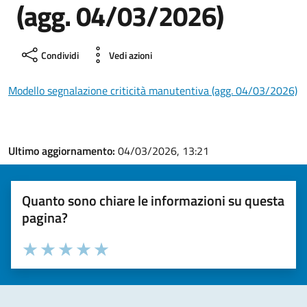
(agg. 04/03/2026)
Condividi
Vedi azioni
Modello segnalazione criticità manutentiva (agg. 04/03/2026)
Ultimo aggiornamento:
04/03/2026, 13:21
Quanto sono chiare le informazioni su questa
pagina?
Valuta la chiarezza delle informazioni (da 1 a 5 stelle)
Seleziona il numero di stelle per valutare la chiarezza delle i
Valuta 1 stelle su 5
Valuta 2 stelle su 5
Valuta 3 stelle su 5
Valuta 4 stelle su 5
Valuta 5 stelle su 5