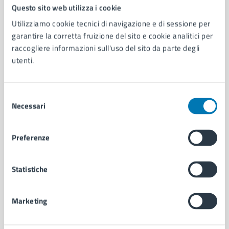
Comune di Napoli
Questo sito web utilizza i cookie
Utilizziamo cookie tecnici di navigazione e di sessione per
garantire la corretta fruizione del sito e cookie analitici per
AMMINISTRAZIONE
raccogliere informazioni sull'uso del sito da parte degli
Aree amministrative
utenti.
Organi di governo
Municipalità
Uffici
Selezione
Enti e fondazioni
Necessari
del
Politici
consenso
Personale amministrativo
Preferenze
Documenti e dati
Intranet, posta aziendale e protocollo
Statistiche
CATEGORIE DI SERVIZIO
Marketing
Ambiente
Anagrafe e stato civile
Autorizzazioni