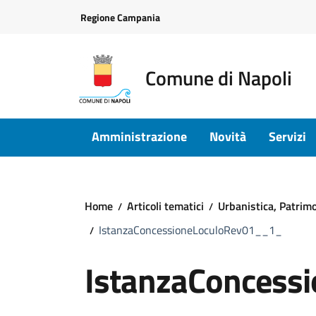
Vai ai contenuti
Vai al footer
Regione Campania
Comune di Napoli
Amministrazione
Novità
Servizi
Home
Articoli tematici
Urbanistica, Patrimon
IstanzaConcessioneLoculoRev01__1_
IstanzaConcess