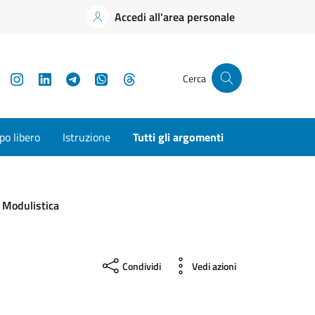
Accedi all'area personale
YouTube
Instagram
LinkedIn
Telegram
WhatsApp
Threads
Cerca
o libero
Istruzione
Tutti gli argomenti
Modulistica
Condividi
Vedi azioni