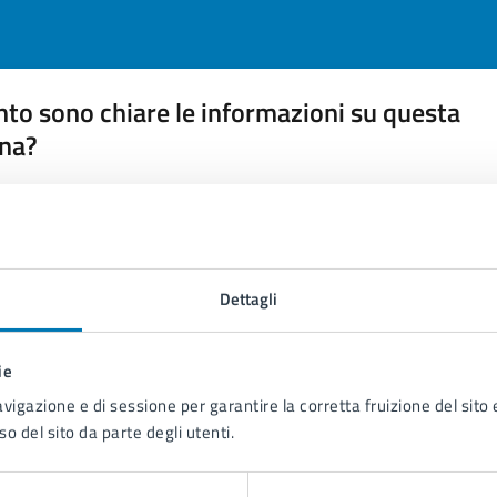
to sono chiare le informazioni su questa
na?
 chiarezza delle informazioni (da 1 a 5 stelle)
ona il numero di stelle per valutare la chiarezza delle inform
1 stelle su 5
uta 2 stelle su 5
Valuta 3 stelle su 5
Valuta 4 stelle su 5
Valuta 5 stelle su 5
Dettagli
ie
avigazione e di sessione per garantire la corretta fruizione del sito e
tatta il comune
so del sito da parte degli utenti.
Leggi le domande frequenti