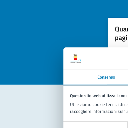
Quan
pagi
Valuta la
Selezi
Valuta 
Val
Consenso
Questo sito web utilizza i cook
Utilizziamo cookie tecnici di n
Con
raccogliere informazioni sull'u
Selezione