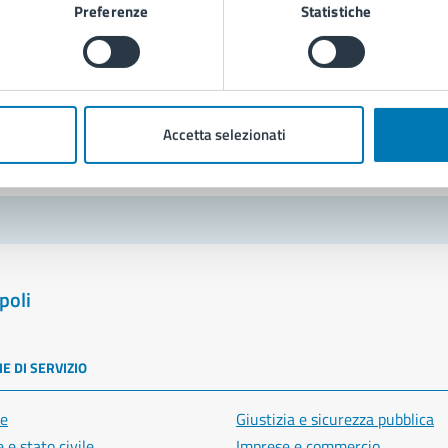
Preferenze
Statistiche
Richiedi assistenza
Prenota appuntamento
blemi in città
Accetta selezionati
Segnala disservizio
poli
E DI SERVIZIO
e
Giustizia e sicurezza pubblica
 e stato civile
Imprese e commercio