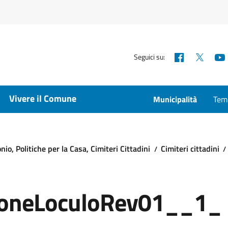
Facebook
X
Seguici su:
Vivere il Comune
Municipalità
Temp
io, Politiche per la Casa, Cimiteri Cittadini
Cimiteri cittadini
ioneLoculoRev01__1_