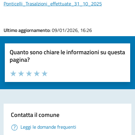
Ponticelli_Trasalzioni_effettuate_31_10_2025
Ultimo aggiornamento:
09/01/2026, 16:26
Quanto sono chiare le informazioni su questa
pagina?
Valuta la chiarezza delle informazioni (da 1 a 5 stelle)
Seleziona il numero di stelle per valutare la chiarezza delle i
Valuta 1 stelle su 5
Valuta 2 stelle su 5
Valuta 3 stelle su 5
Valuta 4 stelle su 5
Valuta 5 stelle su 5
Contatta il comune
Leggi le domande frequenti