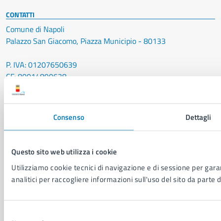
CONTATTI
Comune di Napoli
Palazzo San Giacomo, Piazza Municipio - 80133
P. IVA: 01207650639
CF: 80014890638
LEI: 8156007FF4DEB97ABA09
Servizio Protocollo, URP e Albo Pretorio
Consenso
Dettagli
PEC:
urp@pec.comune.napoli.it
Centralino unico:
0817951111
Questo sito web utilizza i cookie
Leggi le FAQ
Utilizziamo cookie tecnici di navigazione e di sessione per garan
Prenotazione appuntamento
analitici per raccogliere informazioni sull'uso del sito da parte d
Segnalazione disservizio
Richiesta assistenza
Amministrazione trasparente
Selezione
Informativa privacy