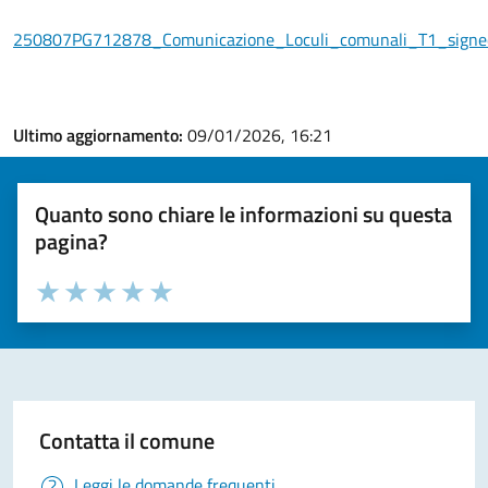
250807PG712878_Comunicazione_Loculi_comunali_T1_signe
Ultimo aggiornamento:
09/01/2026, 16:21
Quanto sono chiare le informazioni su questa
pagina?
Valuta la chiarezza delle informazioni (da 1 a 5 stelle)
Seleziona il numero di stelle per valutare la chiarezza delle i
Valuta 1 stelle su 5
Valuta 2 stelle su 5
Valuta 3 stelle su 5
Valuta 4 stelle su 5
Valuta 5 stelle su 5
Contatta il comune
Leggi le domande frequenti