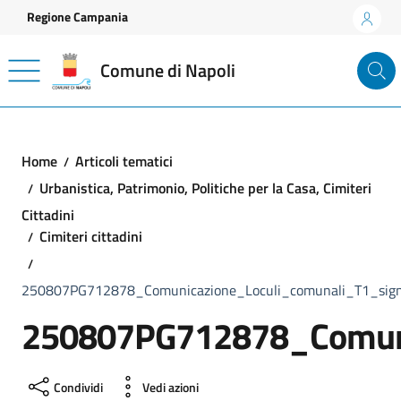
Vai ai contenuti
Vai al footer
Regione Campania
Comune di Napoli
Home
Articoli tematici
Urbanistica, Patrimonio, Politiche per la Casa, Cimiteri
Cittadini
Cimiteri cittadini
250807PG712878_Comunicazione_Loculi_comunali_T1_sig
250807PG712878_Comuni
Condividi
Vedi azioni