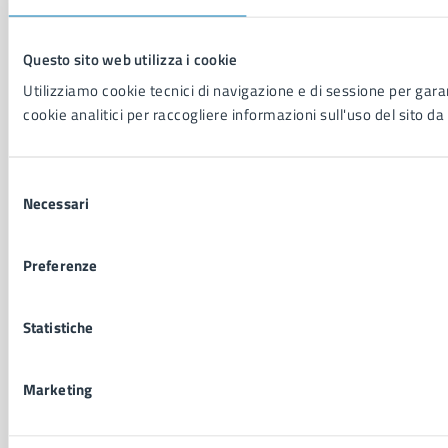
CONTATTI
Questo sito web utilizza i cookie
Comune di Napoli
Palazzo San Giacomo, Piazza Municipio - 80133
Utilizziamo cookie tecnici di navigazione e di sessione per garant
cookie analitici per raccogliere informazioni sull'uso del sito da 
P. IVA: 01207650639
CF: 80014890638
LEI: 8156007FF4DEB97ABA09
Selezione
Necessari
del
Servizio Protocollo, URP e Albo Pretorio
consenso
PEC:
urp@pec.comune.napoli.it
Preferenze
Centralino unico:
0817951111
Leggi le FAQ
Statistiche
Prenotazione appuntamento
Segnalazione disservizio
Richiesta assistenza
Marketing
Amministrazione trasparente
Informativa privacy