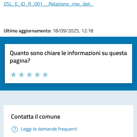
DSL_E_ID_R_001__Relazione_imp_dati_
Ultimo aggiornamento:
18/09/2025, 12:18
Quanto sono chiare le informazioni su questa
pagina?
Valuta la chiarezza delle informazioni (da 1 a 5 stelle)
Seleziona il numero di stelle per valutare la chiarezza delle i
Valuta 1 stelle su 5
Valuta 2 stelle su 5
Valuta 3 stelle su 5
Valuta 4 stelle su 5
Valuta 5 stelle su 5
Contatta il comune
Leggi le domande frequenti