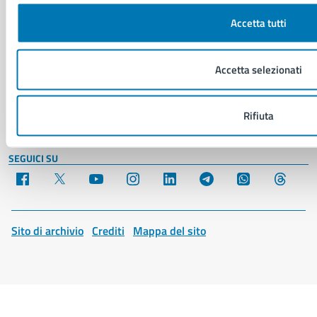
Cookie Policy
Accetta tutti
Social Media Policy
Note legali
Notifica atti giudiziari
Accetta selezionati
Dichiarazione di accessibilità
Segnalazione problemi di accessibilità
Piano di miglioramento del sito
Rifiuta
SEGUICI SU
Facebook
X
YouTube
Instagram
LinkedIn
Telegram
WhatsApp
Threa
Sito di archivio
Crediti
Mappa del sito