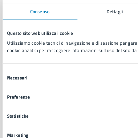
CONTATTI
Consenso
Dettagli
Comune di Napoli
Palazzo San Giacomo, Piazza Municipio - 80133
Questo sito web utilizza i cookie
P. IVA: 01207650639
Utilizziamo cookie tecnici di navigazione e di sessione per garant
CF: 80014890638
cookie analitici per raccogliere informazioni sull'uso del sito da 
LEI: 8156007FF4DEB97ABA09
Servizio Protocollo, URP e Albo Pretorio
Selezione
PEC:
urp@pec.comune.napoli.it
Necessari
del
Centralino unico:
0817951111
consenso
Preferenze
Leggi le FAQ
Prenotazione appuntamento
Segnalazione disservizio
Statistiche
Richiesta assistenza
Amministrazione trasparente
Informativa privacy
Marketing