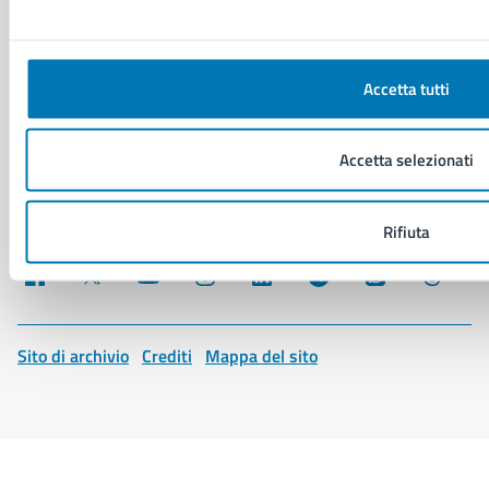
Cookie Policy
Social Media Policy
Note legali
Accetta tutti
Notifica atti giudiziari
Dichiarazione di accessibilità
Segnalazione problemi di accessibilità
Accetta selezionati
Piano di miglioramento del sito
Rifiuta
SEGUICI SU
Facebook
X
YouTube
Instagram
LinkedIn
Telegram
WhatsApp
Threa
Sito di archivio
Crediti
Mappa del sito