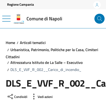
Vai ai contenuti
Vai al footer
Regione Campania
Comune di Napoli
Home
Articoli tematici
Urbanistica, Patrimonio, Politiche per la Casa, Cimiteri
Cittadini
Attrezzatura Istituto de La Salle – Esecutivo
DLS_E_VVF_R_002__Carico_di_incendio_
DLS_E_VVF_R_002__Cari
Condividi
Vedi azioni