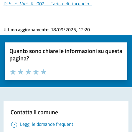
DLS_E_VVF_R_002__Carico_di_incendio_
Ultimo aggiornamento:
18/09/2025, 12:20
Quanto sono chiare le informazioni su questa
pagina?
Valuta la chiarezza delle informazioni (da 1 a 5 stelle)
Seleziona il numero di stelle per valutare la chiarezza delle i
Valuta 1 stelle su 5
Valuta 2 stelle su 5
Valuta 3 stelle su 5
Valuta 4 stelle su 5
Valuta 5 stelle su 5
Contatta il comune
Leggi le domande frequenti