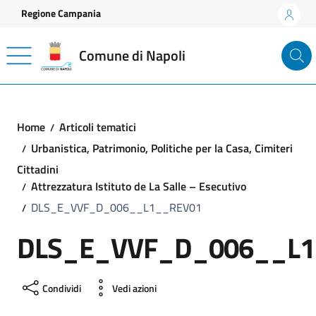
Vai ai contenuti
Vai al footer
Regione Campania
Comune di Napoli
Home
Articoli tematici
Urbanistica, Patrimonio, Politiche per la Casa, Cimiteri
Cittadini
Attrezzatura Istituto de La Salle – Esecutivo
DLS_E_VVF_D_006__L1__REV01
DLS_E_VVF_D_006__L1
Condividi
Vedi azioni