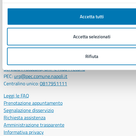
CONTATTI
Accetta tutti
Comune di Napoli
Palazzo San Giacomo, Piazza Municipio - 80133
Accetta selezionati
P. IVA: 01207650639
CF: 80014890638
LEI: 8156007FF4DEB97ABA09
Rifiuta
Servizio Protocollo, URP e Albo Pretorio
PEC:
urp@pec.comune.napoli.it
Centralino unico:
0817951111
Leggi le FAQ
Prenotazione appuntamento
Segnalazione disservizio
Richiesta assistenza
Amministrazione trasparente
Informativa privacy