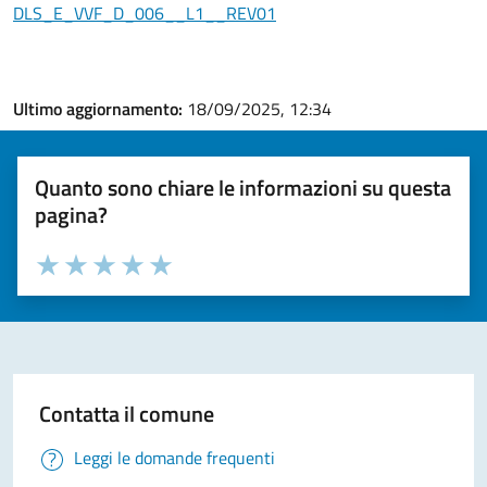
DLS_E_VVF_D_006__L1__REV01
Ultimo aggiornamento:
18/09/2025, 12:34
Quanto sono chiare le informazioni su questa
pagina?
Valuta la chiarezza delle informazioni (da 1 a 5 stelle)
Seleziona il numero di stelle per valutare la chiarezza delle i
Valuta 1 stelle su 5
Valuta 2 stelle su 5
Valuta 3 stelle su 5
Valuta 4 stelle su 5
Valuta 5 stelle su 5
Contatta il comune
Leggi le domande frequenti