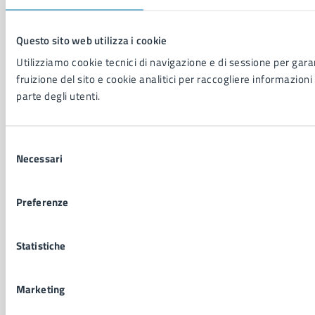
Salute, benessere e assistenza
Servizi Cimiteriali
Questo sito web utilizza i cookie
Vita lavorativa
Utilizziamo cookie tecnici di navigazione e di sessione per garan
fruizione del sito e cookie analitici per raccogliere informazioni 
parte degli utenti.
NOVITÀ
Notizie
Avvisi
Selezione
Comunicati
Necessari
del
Comunicati stampa della Giunta Comunale
consenso
Comunicati stampa del Consiglio Comunale
Preferenze
VIVERE IL COMUNE
Statistiche
Luoghi
Eventi
Elenco libri
Marketing