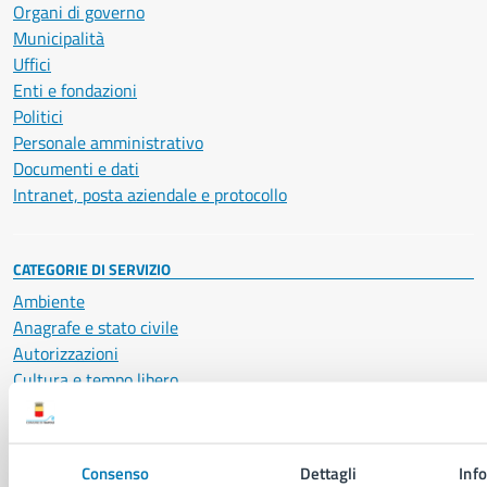
Organi di governo
Municipalità
Uffici
Enti e fondazioni
Politici
Personale amministrativo
Documenti e dati
Intranet, posta aziendale e protocollo
CATEGORIE DI SERVIZIO
Ambiente
Anagrafe e stato civile
Autorizzazioni
Cultura e tempo libero
Documenti e certificati
Educazione e formazione
Giustizia e sicurezza pubblica
Consenso
Dettagli
Inf
Imprese e commercio