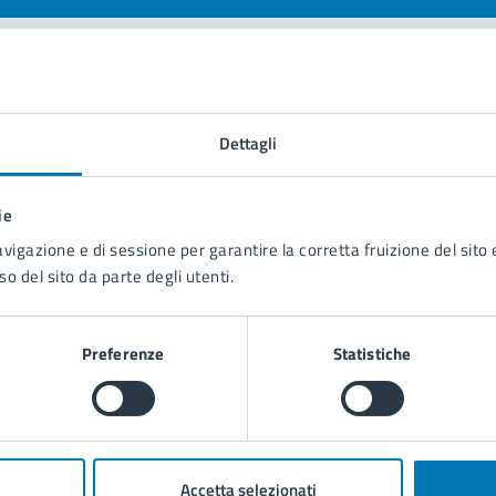
tatta il comune
Dettagli
Leggi le domande frequenti
Richiedi assistenza
ie
avigazione e di sessione per garantire la corretta fruizione del sito e
Prenota appuntamento
so del sito da parte degli utenti.
blemi in città
Preferenze
Statistiche
Segnala disservizio
Accetta selezionati