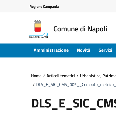
Vai ai contenuti
Vai al footer
Regione Campania
Comune di Napoli
Amministrazione
Novità
Servizi
Home
Articoli tematici
Urbanistica, Patrimon
DLS_E_SIC_CMS_005__Computo_metrico_
DLS_E_SIC_CMS