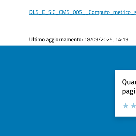
DLS_E_SIC_CMS_005__Computo_metrico_s
Ultimo aggiornamento:
18/09/2025, 14:19
Quan
pagi
Valuta la
Selezi
Valuta 
Val