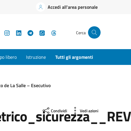
Accedi all'area personale
YouTube
Instagram
LinkedIn
Telegram
WhatsApp
Threads
Cerca
o libero
Istruzione
Tutti gli argomenti
to de La Salle – Esecutivo
ico_sicurezza__RE
Condividi
Vedi azioni