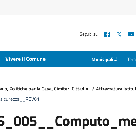
Facebook
X
Seguici su:
Vivere il Comune
Municipalità
Temp
io, Politiche per la Casa, Cimiteri Cittadini
Attrezzatura Istitu
sicurezza__REV01
_005__Computo_metr