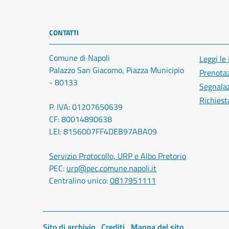
CONTATTI
Comune di Napoli
Leggi le
Palazzo San Giacomo, Piazza Municipio
Prenota
- 80133
Segnalaz
Richiest
P. IVA: 01207650639
CF: 80014890638
LEI: 8156007FF4DEB97ABA09
Servizio Protocollo, URP e Albo Pretorio
PEC:
urp@pec.comune.napoli.it
Centralino unico:
0817951111
Sito di archivio
Crediti
Mappa del sito