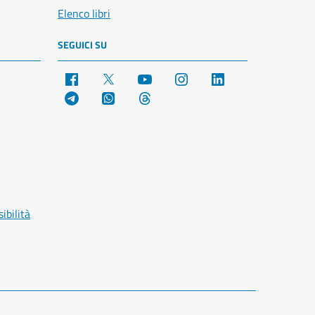
Elenco libri
SEGUICI SU
Facebook
X
YouTube
Instagram
LinkedIn
Telegram
WhatsApp
Threads
ibilità