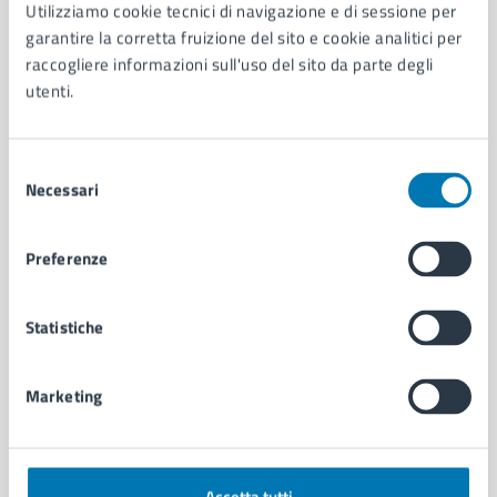
AMMINISTRAZIONE
Utilizziamo cookie tecnici di navigazione e di sessione per
garantire la corretta fruizione del sito e cookie analitici per
Aree amministrative
raccogliere informazioni sull'uso del sito da parte degli
Organi di governo
utenti.
Municipalità
Uffici
Enti e fondazioni
Selezione
Politici
Necessari
del
Personale amministrativo
consenso
Documenti e dati
Intranet, posta aziendale e protocollo
Preferenze
Statistiche
CATEGORIE DI SERVIZIO
Ambiente
Anagrafe e stato civile
Marketing
Autorizzazioni
Cultura e tempo libero
Documenti e certificati
Educazione e formazione