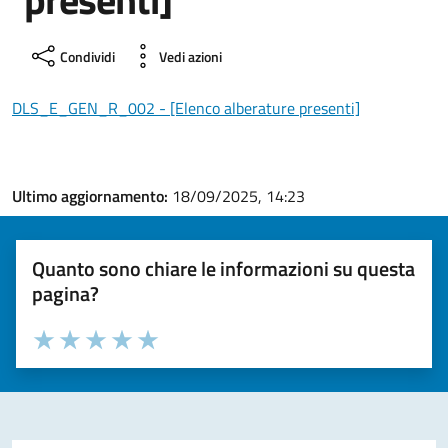
Condividi
Vedi azioni
DLS_E_GEN_R_002 - [Elenco alberature presenti]
Ultimo aggiornamento:
18/09/2025, 14:23
Quanto sono chiare le informazioni su questa
pagina?
Valuta la chiarezza delle informazioni (da 1 a 5 stelle)
Seleziona il numero di stelle per valutare la chiarezza delle i
Valuta 1 stelle su 5
Valuta 2 stelle su 5
Valuta 3 stelle su 5
Valuta 4 stelle su 5
Valuta 5 stelle su 5