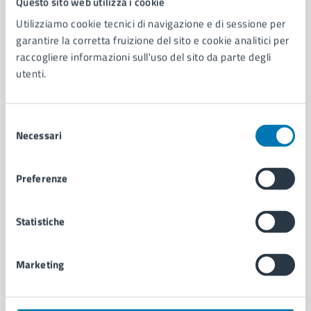
Questo sito web utilizza i cookie
Utilizziamo cookie tecnici di navigazione e di sessione per
AMMINISTRAZIONE
garantire la corretta fruizione del sito e cookie analitici per
raccogliere informazioni sull'uso del sito da parte degli
Aree amministrative
utenti.
Organi di governo
Municipalità
Uffici
Selezione
Enti e fondazioni
Necessari
del
Politici
consenso
Personale amministrativo
Documenti e dati
Preferenze
Intranet, posta aziendale e protocollo
Statistiche
CATEGORIE DI SERVIZIO
Ambiente
Marketing
Anagrafe e stato civile
Autorizzazioni
Cultura e tempo libero