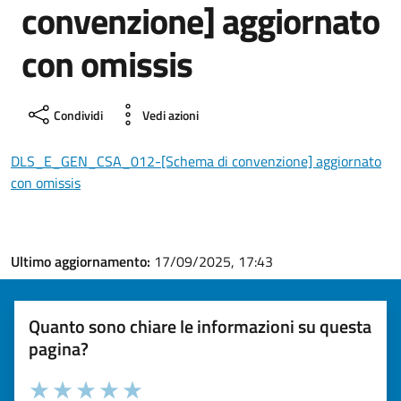
convenzione] aggiornato
con omissis
Condividi
Vedi azioni
DLS_E_GEN_CSA_012-[Schema di convenzione] aggiornato
con omissis
Ultimo aggiornamento:
17/09/2025, 17:43
Quanto sono chiare le informazioni su questa
pagina?
Valuta la chiarezza delle informazioni (da 1 a 5 stelle)
Seleziona il numero di stelle per valutare la chiarezza delle i