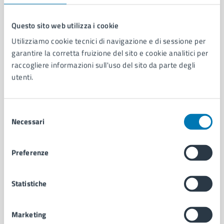
Questo sito web utilizza i cookie
Comune di Napoli
Utilizziamo cookie tecnici di navigazione e di sessione per
garantire la corretta fruizione del sito e cookie analitici per
raccogliere informazioni sull'uso del sito da parte degli
AMMINISTRAZIONE
utenti.
Aree amministrative
Organi di governo
Selezione
Municipalità
Necessari
del
Uffici
consenso
Enti e fondazioni
Politici
Preferenze
Personale amministrativo
Documenti e dati
Statistiche
Intranet, posta aziendale e protocollo
Marketing
CATEGORIE DI SERVIZIO