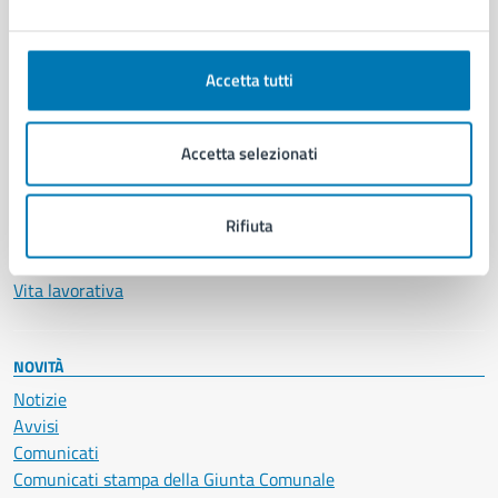
Ambiente
Anagrafe e stato civile
Autorizzazioni
Accetta tutti
Cultura e tempo libero
Documenti e certificati
Accetta selezionati
Educazione e formazione
Giustizia e sicurezza pubblica
Imprese e commercio
Rifiuta
Salute, benessere e assistenza
Servizi Cimiteriali
Vita lavorativa
NOVITÀ
Notizie
Avvisi
Comunicati
Comunicati stampa della Giunta Comunale