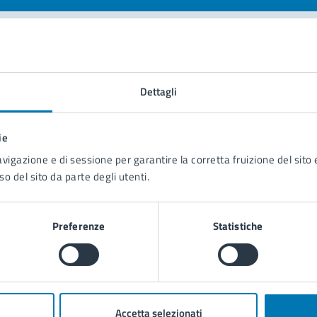
tatta il comune
Dettagli
Leggi le domande frequenti
Richiedi assistenza
ie
avigazione e di sessione per garantire la corretta fruizione del sito e
Prenota appuntamento
so del sito da parte degli utenti.
blemi in città
Preferenze
Statistiche
Segnala disservizio
Accetta selezionati