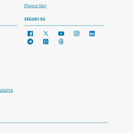
Elenco libri
SEGUICI SU
Facebook
X
YouTube
Instagram
LinkedIn
Telegram
WhatsApp
Threads
ibilità