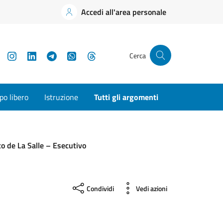
Accedi all'area personale
YouTube
Instagram
LinkedIn
Telegram
WhatsApp
Threads
Cerca
o libero
Istruzione
Tutti gli argomenti
to de La Salle – Esecutivo
Condividi
Vedi azioni