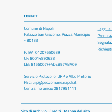
CONTATTI
Comune di Napoli
Leggi le
Palazzo San Giacomo, Piazza Municipio
Prenota
- 80133
Segnalaz
Richiest
P. IVA: 01207650639
CF: 80014890638
LEI: 8156007FF4DEB97ABA09
Servizio Protocollo, URP e Albo Pretorio
PEC:
urp@pec.comune.napoli.it
Centralino unico:
0817951111
Sito di archivio
Crediti
Mappa del sito