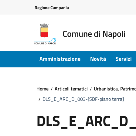
Vai ai contenuti
Vai al footer
Regione Campania
Comune di Napoli
Amministrazione
Novità
Servizi
Home
Articoli tematici
Urbanistica, Patrimon
DLS_E_ARC_D_003-[SDF-piano terra]
DLS_E_ARC_D_0