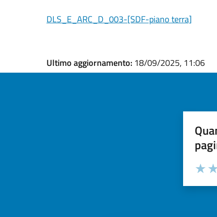
DLS_E_ARC_D_003-[SDF-piano terra]
Ultimo aggiornamento:
18/09/2025, 11:06
Quan
pagi
Valuta la
Selezi
Valuta 
Val