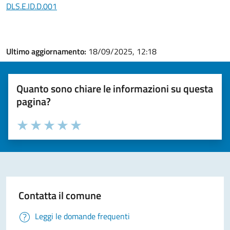
DLS.E.ID.D.001
Ultimo aggiornamento:
18/09/2025, 12:18
Quanto sono chiare le informazioni su questa
pagina?
Valuta la chiarezza delle informazioni (da 1 a 5 stelle)
Seleziona il numero di stelle per valutare la chiarezza delle i
Valuta 1 stelle su 5
Valuta 2 stelle su 5
Valuta 3 stelle su 5
Valuta 4 stelle su 5
Valuta 5 stelle su 5
Contatta il comune
Leggi le domande frequenti