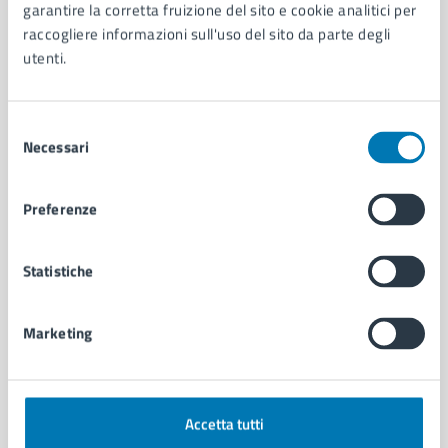
garantire la corretta fruizione del sito e cookie analitici per
Organi di governo
raccogliere informazioni sull'uso del sito da parte degli
Municipalità
utenti.
Uffici
Enti e fondazioni
Politici
Selezione
Personale amministrativo
Necessari
del
Documenti e dati
consenso
Intranet, posta aziendale e protocollo
Preferenze
CATEGORIE DI SERVIZIO
Statistiche
Ambiente
Anagrafe e stato civile
Autorizzazioni
Marketing
Cultura e tempo libero
Documenti e certificati
Educazione e formazione
Giustizia e sicurezza pubblica
Accetta tutti
Imprese e commercio