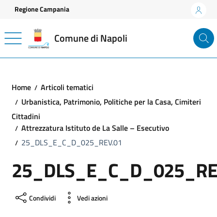
Vai ai contenuti
Vai al footer
Regione Campania
Comune di Napoli
Home
Articoli tematici
Urbanistica, Patrimonio, Politiche per la Casa, Cimiteri
Cittadini
Attrezzatura Istituto de La Salle – Esecutivo
25_DLS_E_C_D_025_REV.01
25_DLS_E_C_D_025_RE
Condividi
Vedi azioni