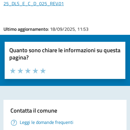
25_DLS_E_C_D_025_REV.01
Ultimo aggiornamento:
18/09/2025, 11:53
Quanto sono chiare le informazioni su questa
pagina?
Valuta la chiarezza delle informazioni (da 1 a 5 stelle)
Seleziona il numero di stelle per valutare la chiarezza delle i
Valuta 1 stelle su 5
Valuta 2 stelle su 5
Valuta 3 stelle su 5
Valuta 4 stelle su 5
Valuta 5 stelle su 5
Contatta il comune
Leggi le domande frequenti