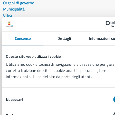
Organi di governo
Municipalità
Uffici
Enti e fondazioni
Politici
Personale amministrativo
Consenso
Dettagli
Informazioni su
Documenti e dati
Intranet, posta aziendale e protocollo
Questo sito web utilizza i cookie
CATEGORIE DI SERVIZIO
Utilizziamo cookie tecnici di navigazione e di sessione per garan
corretta fruizione del sito e cookie analitici per raccogliere
Ambiente
informazioni sull'uso del sito da parte degli utenti.
Anagrafe e stato civile
Autorizzazioni
Cultura e tempo libero
Selezione
Documenti e certificati
Necessari
del
Educazione e formazione
consenso
Giustizia e sicurezza pubblica
Imprese e commercio