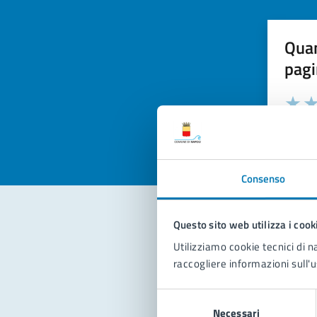
Quan
pagi
Valuta la
Selezi
Valuta 
Val
Consenso
Questo sito web utilizza i cook
Con
Utilizziamo cookie tecnici di n
raccogliere informazioni sull'u
Selezione
Necessari
del