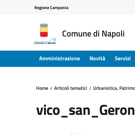
Vai ai contenuti
Vai al footer
Regione Campania
Comune di Napoli
Amministrazione
Novità
Servizi
Home
Articoli tematici
Urbanistica, Patrimon
vico_san_Gero