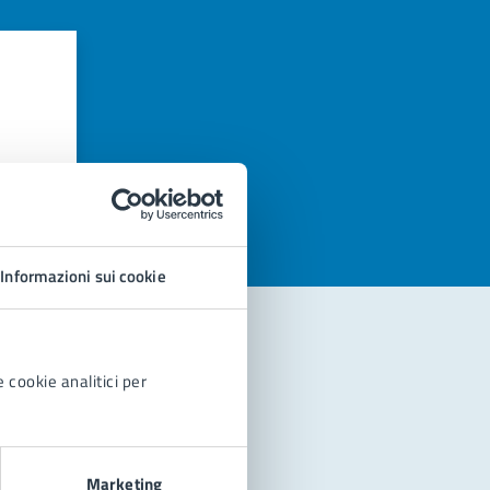
azioni
Informazioni sui cookie
 cookie analitici per
Marketing