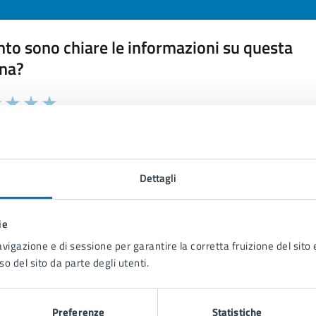
to sono chiare le informazioni su questa
na?
 chiarezza delle informazioni (da 1 a 5 stelle)
ona il numero di stelle per valutare la chiarezza delle inform
1 stelle su 5
uta 2 stelle su 5
Valuta 3 stelle su 5
Valuta 4 stelle su 5
Valuta 5 stelle su 5
Dettagli
ie
tatta il comune
avigazione e di sessione per garantire la corretta fruizione del sito e
so del sito da parte degli utenti.
Leggi le domande frequenti
Richiedi assistenza
Preferenze
Statistiche