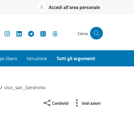
Accedi all'area personale
YouTube
Instagram
LinkedIn
Telegram
WhatsApp
Threads
Cerca
o libero
Istruzione
Tutti gli argomenti
vico_san_Geronimo
Condividi
Vedi azioni