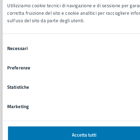
Utilizziamo cookie tecnici di navigazione e di sessione per garan
corretta fruizione del sito e cookie analitici per raccogliere inf
CATEGORIE DI SERVIZIO
sull'uso del sito da parte degli utenti.
Ambiente
Anagrafe e stato civile
Autorizzazioni
Selezione
Necessari
Cultura e tempo libero
del
Documenti e certificati
consenso
Educazione e formazione
Preferenze
Giustizia e sicurezza pubblica
Imprese e commercio
Salute, benessere e assistenza
Statistiche
Servizi Cimiteriali
Vita lavorativa
Marketing
NOVITÀ
Notizie
Accetta tutti
Avvisi