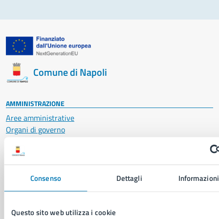
Comune di Napoli
AMMINISTRAZIONE
Aree amministrative
Organi di governo
Municipalità
Uffici
Enti e fondazioni
Politici
Consenso
Dettagli
Informazioni
Personale amministrativo
Documenti e dati
Intranet, posta aziendale e protocollo
Questo sito web utilizza i cookie