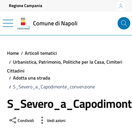
Vai ai contenuti
Vai al footer
Regione Campania
Comune di Napoli
Home
Articoli tematici
Urbanistica, Patrimonio, Politiche per la Casa, Cimiteri
Cittadini
Adotta una strada
S_Severo_a_Capodimonte_convenzione
S_Severo_a_Capodimont
Condividi
Vedi azioni