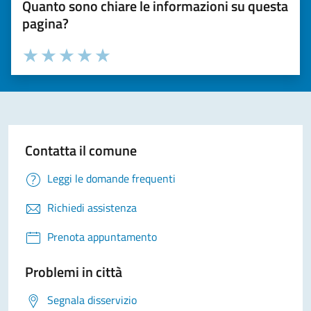
Quanto sono chiare le informazioni su questa
pagina?
Valuta la chiarezza delle informazioni (da 1 a 5 stelle)
Seleziona il numero di stelle per valutare la chiarezza delle i
Valuta 1 stelle su 5
Valuta 2 stelle su 5
Valuta 3 stelle su 5
Valuta 4 stelle su 5
Valuta 5 stelle su 5
Contatta il comune
Leggi le domande frequenti
Richiedi assistenza
Prenota appuntamento
Problemi in città
Segnala disservizio