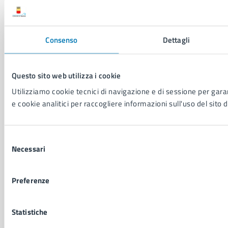
Notizie
Avvisi
Comunicati
Comunicati stampa della Giunta Comunale
Consenso
Dettagli
Comunicati stampa del Consiglio Comunale
Questo sito web utilizza i cookie
VIVERE IL COMUNE
Utilizziamo cookie tecnici di navigazione e di sessione per garan
Luoghi
e cookie analitici per raccogliere informazioni sull'uso del sito d
Eventi
Elenco libri
Selezione
Necessari
del
CONTATTI
consenso
Comune di Napoli
Preferenze
Palazzo San Giacomo, Piazza Municipio - 80133
P. IVA: 01207650639
Statistiche
CF: 80014890638