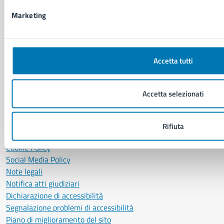
LEI: 8156007FF4DEB97ABA09
Marketing
Servizio Protocollo, URP e Albo Pretorio
PEC:
urp@pec.comune.napoli.it
Centralino unico:
0817951111
Accetta tutti
Leggi le FAQ
Prenotazione appuntamento
Accetta selezionati
Segnalazione disservizio
Richiesta assistenza
Amministrazione trasparente
Rifiuta
Informativa privacy
Cookie Policy
Social Media Policy
Note legali
Notifica atti giudiziari
Dichiarazione di accessibilità
Segnalazione problemi di accessibilità
Piano di miglioramento del sito