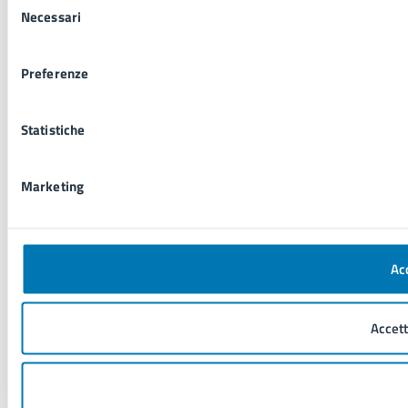
Necessari
del
consenso
Preferenze
Statistiche
Marketing
Acc
Accett