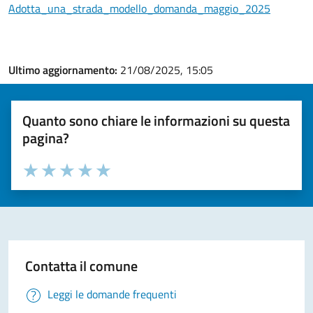
Adotta_una_strada_modello_domanda_maggio_2025
Ultimo aggiornamento:
21/08/2025, 15:05
Quanto sono chiare le informazioni su questa
pagina?
Valuta la chiarezza delle informazioni (da 1 a 5 stelle)
Seleziona il numero di stelle per valutare la chiarezza delle i
Valuta 1 stelle su 5
Valuta 2 stelle su 5
Valuta 3 stelle su 5
Valuta 4 stelle su 5
Valuta 5 stelle su 5
Contatta il comune
Leggi le domande frequenti