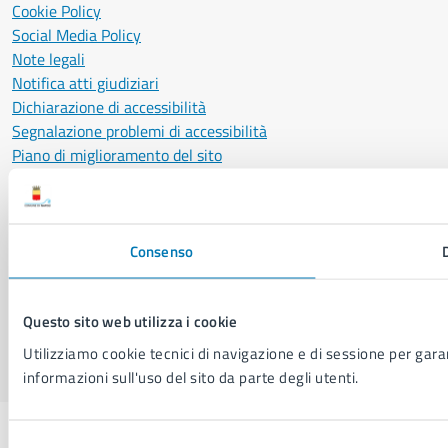
Cookie Policy
Social Media Policy
Note legali
Notifica atti giudiziari
Dichiarazione di accessibilità
Segnalazione problemi di accessibilità
Piano di miglioramento del sito
SEGUICI SU
Consenso
Facebook
X
YouTube
Instagram
LinkedIn
Telegram
WhatsApp
Threa
Questo sito web utilizza i cookie
Sito di archivio
Crediti
Mappa del sito
Utilizziamo cookie tecnici di navigazione e di sessione per garant
informazioni sull'uso del sito da parte degli utenti.
Selezione