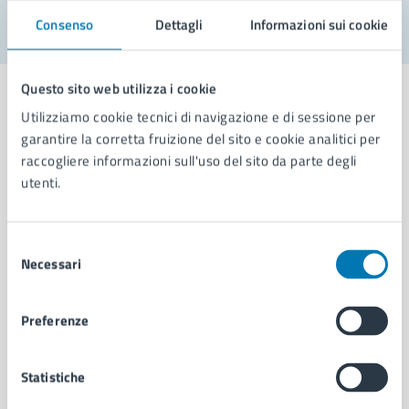
Consenso
Dettagli
Informazioni sui cookie
Questo sito web utilizza i cookie
Utilizziamo cookie tecnici di navigazione e di sessione per
garantire la corretta fruizione del sito e cookie analitici per
Comune di Napoli
raccogliere informazioni sull'uso del sito da parte degli
utenti.
AMMINISTRAZIONE
Selezione
Aree amministrative
Necessari
del
Organi di governo
consenso
Municipalità
Uffici
Preferenze
Enti e fondazioni
Politici
Statistiche
Personale amministrativo
Documenti e dati