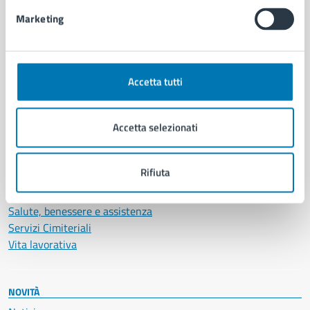
Intranet, posta aziendale e protocollo
Marketing
CATEGORIE DI SERVIZIO
Ambiente
Accetta tutti
Anagrafe e stato civile
Autorizzazioni
Accetta selezionati
Cultura e tempo libero
Documenti e certificati
Educazione e formazione
Rifiuta
Giustizia e sicurezza pubblica
Imprese e commercio
Salute, benessere e assistenza
Servizi Cimiteriali
Vita lavorativa
NOVITÀ