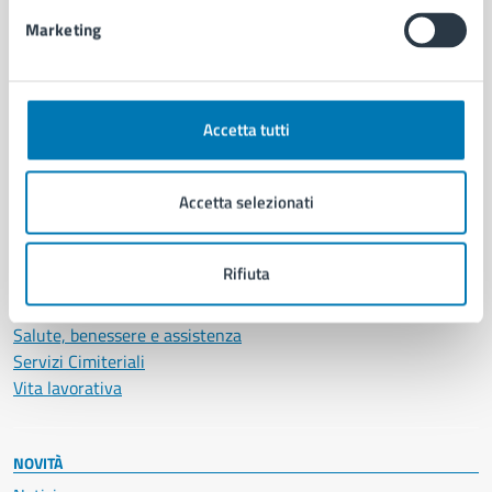
Intranet, posta aziendale e protocollo
Marketing
CATEGORIE DI SERVIZIO
Ambiente
Accetta tutti
Anagrafe e stato civile
Autorizzazioni
Accetta selezionati
Cultura e tempo libero
Documenti e certificati
Educazione e formazione
Rifiuta
Giustizia e sicurezza pubblica
Imprese e commercio
Salute, benessere e assistenza
Servizi Cimiteriali
Vita lavorativa
NOVITÀ