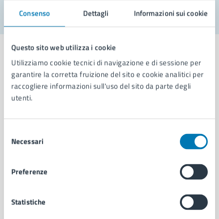
Consenso
Dettagli
Informazioni sui cookie
Questo sito web utilizza i cookie
Utilizziamo cookie tecnici di navigazione e di sessione per
garantire la corretta fruizione del sito e cookie analitici per
Comune di Napoli
raccogliere informazioni sull'uso del sito da parte degli
utenti.
AMMINISTRAZIONE
Selezione
Aree amministrative
Necessari
del
Organi di governo
consenso
Municipalità
Uffici
Preferenze
Enti e fondazioni
Politici
Statistiche
Personale amministrativo
Documenti e dati