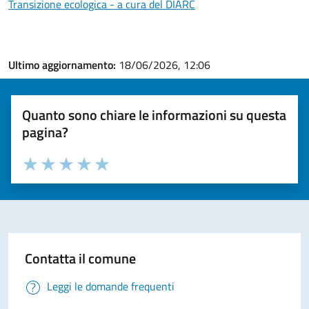
Transizione ecologica - a cura del DIARC
Ultimo aggiornamento:
18/06/2026, 12:06
Quanto sono chiare le informazioni su questa
pagina?
Valuta la chiarezza delle informazioni (da 1 a 5 stelle)
Seleziona il numero di stelle per valutare la chiarezza delle i
Valuta 1 stelle su 5
Valuta 2 stelle su 5
Valuta 3 stelle su 5
Valuta 4 stelle su 5
Valuta 5 stelle su 5
Contatta il comune
Leggi le domande frequenti