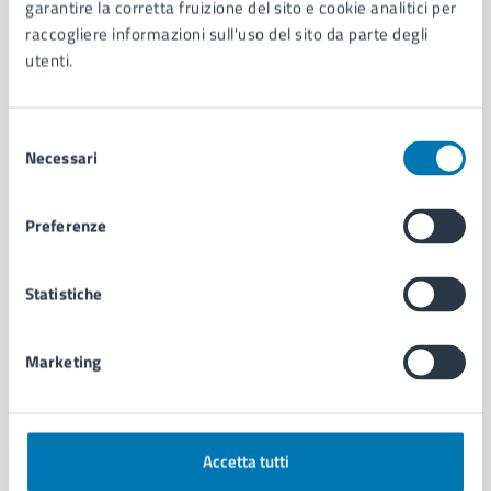
Organi di governo
garantire la corretta fruizione del sito e cookie analitici per
Municipalità
raccogliere informazioni sull'uso del sito da parte degli
Uffici
utenti.
Enti e fondazioni
Politici
Selezione
Personale amministrativo
Necessari
del
Documenti e dati
consenso
Intranet, posta aziendale e protocollo
Preferenze
CATEGORIE DI SERVIZIO
Statistiche
Ambiente
Anagrafe e stato civile
Autorizzazioni
Marketing
Cultura e tempo libero
Documenti e certificati
Educazione e formazione
Giustizia e sicurezza pubblica
Accetta tutti
Imprese e commercio