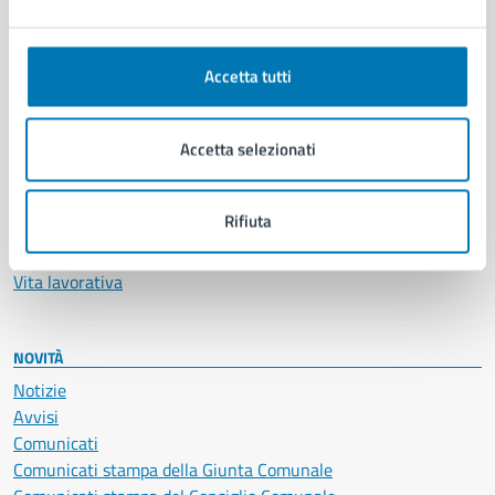
Ambiente
Anagrafe e stato civile
Autorizzazioni
Accetta tutti
Cultura e tempo libero
Documenti e certificati
Accetta selezionati
Educazione e formazione
Giustizia e sicurezza pubblica
Imprese e commercio
Rifiuta
Salute, benessere e assistenza
Servizi Cimiteriali
Vita lavorativa
NOVITÀ
Notizie
Avvisi
Comunicati
Comunicati stampa della Giunta Comunale