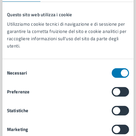
Questo sito web utilizza i cookie
Comune di Napoli
Utilizziamo cookie tecnici di navigazione e di sessione per
garantire la corretta fruizione del sito e cookie analitici per
raccogliere informazioni sull'uso del sito da parte degli
AMMINISTRAZIONE
utenti.
Aree amministrative
Organi di governo
Selezione
Municipalità
Necessari
del
Uffici
consenso
Enti e fondazioni
Politici
Preferenze
Personale amministrativo
Documenti e dati
Statistiche
Intranet, posta aziendale e protocollo
Marketing
CATEGORIE DI SERVIZIO