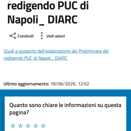
redigendo PUC di
Napoli_ DIARC
Condividi
Vedi azioni
Studi a supporto dell'elaborazione del Preliminare del
redigendo PUC di Napoli_ DIARC
Ultimo aggiornamento:
18/06/2026, 12:02
Quanto sono chiare le informazioni su questa
pagina?
Valuta la chiarezza delle informazioni (da 1 a 5 stelle)
Seleziona il numero di stelle per valutare la chiarezza delle i