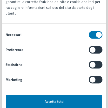
Organi di governo
garantire la corretta fruizione del sito e cookie analitici per
Municipalità
raccogliere informazioni sull'uso del sito da parte degli
Uffici
utenti.
Enti e fondazioni
Politici
Selezione
Personale amministrativo
Necessari
del
Documenti e dati
consenso
Intranet, posta aziendale e protocollo
Preferenze
CATEGORIE DI SERVIZIO
Statistiche
Ambiente
Anagrafe e stato civile
Autorizzazioni
Marketing
Cultura e tempo libero
Documenti e certificati
Educazione e formazione
Giustizia e sicurezza pubblica
Accetta tutti
Imprese e commercio