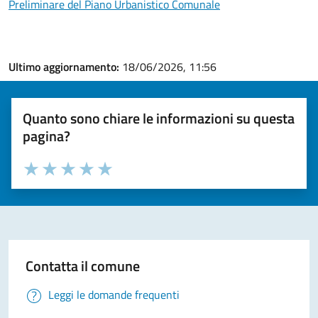
Preliminare del Piano Urbanistico Comunale
Ultimo aggiornamento:
18/06/2026, 11:56
Quanto sono chiare le informazioni su questa
pagina?
Valuta la chiarezza delle informazioni (da 1 a 5 stelle)
Seleziona il numero di stelle per valutare la chiarezza delle i
Valuta 1 stelle su 5
Valuta 2 stelle su 5
Valuta 3 stelle su 5
Valuta 4 stelle su 5
Valuta 5 stelle su 5
Contatta il comune
Leggi le domande frequenti