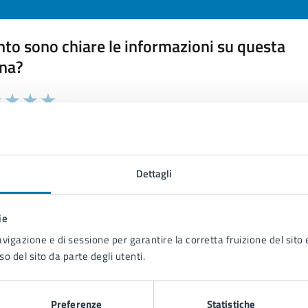
to sono chiare le informazioni su questa
na?
 chiarezza delle informazioni (da 1 a 5 stelle)
ona il numero di stelle per valutare la chiarezza delle inform
1 stelle su 5
uta 2 stelle su 5
Valuta 3 stelle su 5
Valuta 4 stelle su 5
Valuta 5 stelle su 5
Dettagli
ie
tatta il comune
avigazione e di sessione per garantire la corretta fruizione del sito e
so del sito da parte degli utenti.
Leggi le domande frequenti
Richiedi assistenza
Preferenze
Statistiche