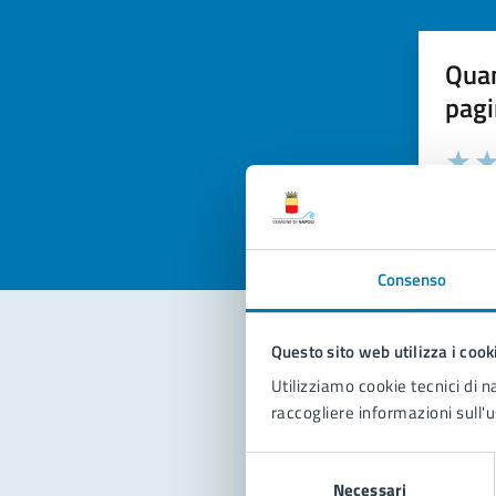
Quan
pagi
Valuta la
Selezi
Valuta 
Val
Consenso
Questo sito web utilizza i cook
Con
Utilizziamo cookie tecnici di n
raccogliere informazioni sull'u
Selezione
Necessari
del