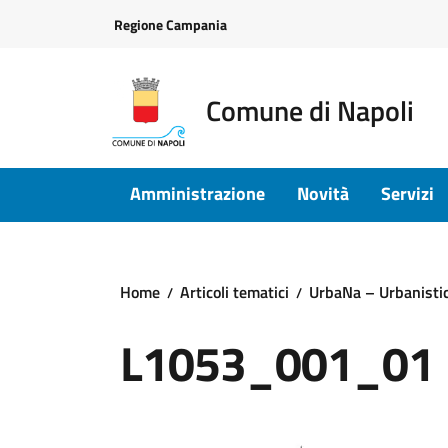
Vai ai contenuti
Vai al footer
Regione Campania
Comune di Napoli
Amministrazione
Novità
Servizi
Home
Articoli tematici
UrbaNa – Urbanisti
L1053_001_01