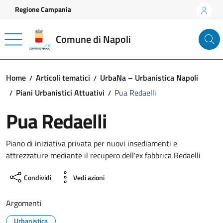
Vai ai contenuti
Vai al footer
Regione Campania
Comune di Napoli
Home
Articoli tematici
UrbaNa – Urbanistica Napoli
Piani Urbanistici Attuativi
Pua Redaelli
Pua Redaelli
Piano di iniziativa privata per nuovi insediamenti e
attrezzature mediante il recupero dell'ex fabbrica Redaelli
Condividi
Vedi azioni
Argomenti
Urbanistica