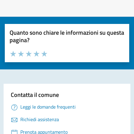
Quanto sono chiare le informazioni su questa
pagina?
Valuta la chiarezza delle informazioni (da 1 a 5 stelle)
Seleziona il numero di stelle per valutare la chiarezza delle i
Valuta 1 stelle su 5
Valuta 2 stelle su 5
Valuta 3 stelle su 5
Valuta 4 stelle su 5
Valuta 5 stelle su 5
Contatta il comune
Leggi le domande frequenti
Richiedi assistenza
Prenota appuntamento