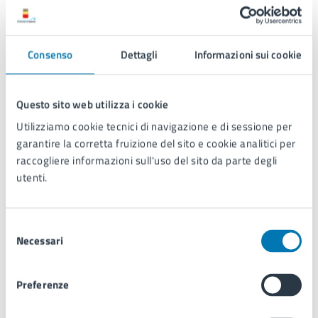
L1054_010_35
L1054_010_36
L1054_010_37
Consenso
Dettagli
Informazioni sui cookie
L1054_010_38
L1054_010_39
L1054_010_40
Questo sito web utilizza i cookie
L1054_010_41
Utilizziamo cookie tecnici di navigazione e di sessione per
L1054_010_42
garantire la corretta fruizione del sito e cookie analitici per
L1054_010_43
raccogliere informazioni sull'uso del sito da parte degli
L1054_010_44
utenti.
L1054_010_45
L1054_010_46
L1054_010_47
Selezione
L1054_010_48
Necessari
del
consenso
Servizio Pianificazione urbanistica attuativa
Preferenze
Servizio Pianificazione urbanistica attuativa e generale