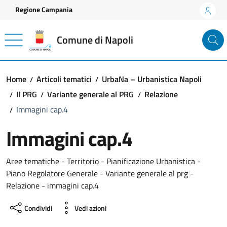
Vai ai contenuti
Vai al footer
Regione Campania
Comune di Napoli
Home
Articoli tematici
UrbaNa – Urbanistica Napoli
Il PRG
Variante generale al PRG
Relazione
Immagini cap.4
Immagini cap.4
Aree tematiche - Territorio - Pianificazione Urbanistica -
Piano Regolatore Generale - Variante generale al prg -
Relazione - immagini cap.4
Condividi
Vedi azioni