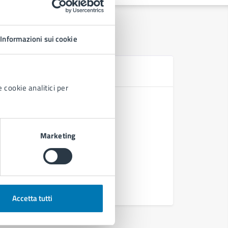
Informazioni sui cookie
D
 cookie analitici per
Deliberazi
Deliberazi
urbanistic
Marketing
Deliberaz
Deliberaz
Vedi altri
Accetta tutti