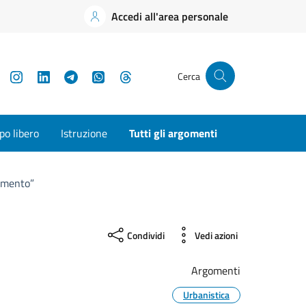
Accedi all'area personale
YouTube
Instagram
LinkedIn
Telegram
WhatsApp
Threads
Cerca
o libero
Istruzione
Tutti gli argomenti
namento”
Condividi
Vedi azioni
Argomenti
Urbanistica