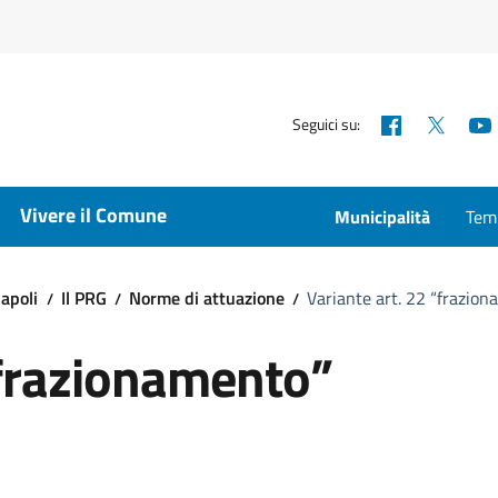
Facebook
X
Seguici su:
Vivere il Comune
Municipalità
Temp
apoli
Il PRG
Norme di attuazione
Variante art. 22 “frazio
“frazionamento”