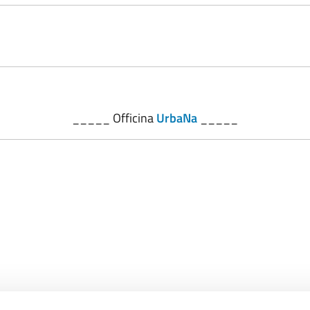
_____ Officina
UrbaNa
_____