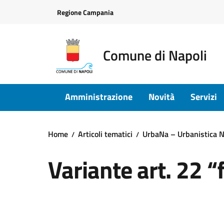
Vai ai contenuti
Vai al footer
Regione Campania
Comune di Napoli
Amministrazione
Novità
Servizi
Home
Articoli tematici
UrbaNa – Urbanistica N
Variante art. 22 