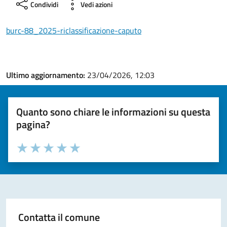
Condividi
Vedi azioni
burc-88_2025-riclassificazione-caputo
Ultimo aggiornamento:
23/04/2026, 12:03
Quanto sono chiare le informazioni su questa
pagina?
Valuta la chiarezza delle informazioni (da 1 a 5 stelle)
Seleziona il numero di stelle per valutare la chiarezza delle i
Valuta 1 stelle su 5
Valuta 2 stelle su 5
Valuta 3 stelle su 5
Valuta 4 stelle su 5
Valuta 5 stelle su 5
Contatta il comune