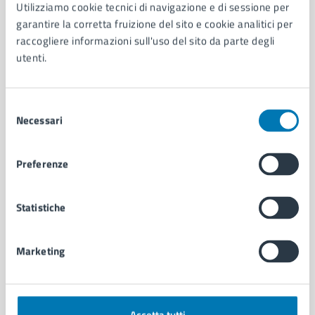
AMMINISTRAZIONE
Utilizziamo cookie tecnici di navigazione e di sessione per
garantire la corretta fruizione del sito e cookie analitici per
Aree amministrative
raccogliere informazioni sull'uso del sito da parte degli
Organi di governo
utenti.
Municipalità
Uffici
Enti e fondazioni
Selezione
Politici
Necessari
del
Personale amministrativo
consenso
Documenti e dati
Intranet, posta aziendale e protocollo
Preferenze
Statistiche
CATEGORIE DI SERVIZIO
Ambiente
Anagrafe e stato civile
Marketing
Autorizzazioni
Cultura e tempo libero
Documenti e certificati
Educazione e formazione