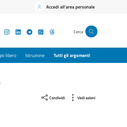
Accedi all'area personale
YouTube
Instagram
LinkedIn
Telegram
WhatsApp
Threads
Cerca
o libero
Istruzione
Tutti gli argomenti
5
Condividi
Vedi azioni