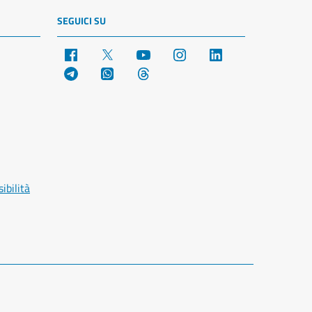
SEGUICI SU
Facebook
X
YouTube
Instagram
LinkedIn
Telegram
WhatsApp
Threads
ibilità