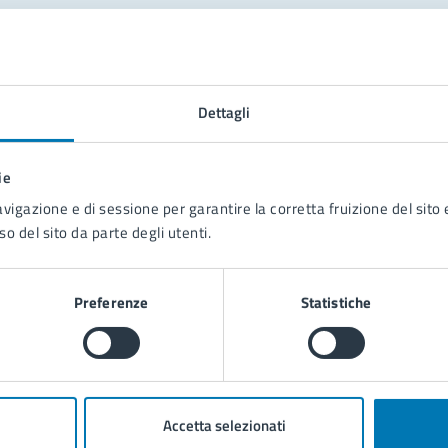
tatta il comune
Leggi le domande frequenti
Dettagli
Richiedi assistenza
ie
Prenota appuntamento
avigazione e di sessione per garantire la corretta fruizione del sito e
so del sito da parte degli utenti.
blemi in città
Segnala disservizio
Preferenze
Statistiche
Accetta selezionati
poli