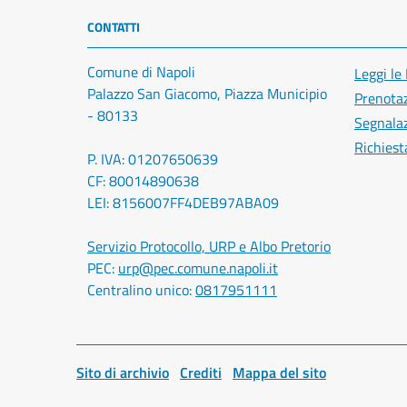
CONTATTI
Comune di Napoli
Leggi le
Palazzo San Giacomo, Piazza Municipio
Prenota
- 80133
Segnalaz
Richiest
P. IVA: 01207650639
CF: 80014890638
LEI: 8156007FF4DEB97ABA09
Servizio Protocollo, URP e Albo Pretorio
PEC:
urp@pec.comune.napoli.it
Centralino unico:
0817951111
Sito di archivio
Crediti
Mappa del sito