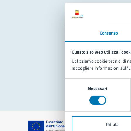
Con
Consenso
Questo sito web utilizza i cook
Utilizziamo cookie tecnici di n
raccogliere informazioni sull'u
Pro
Selezione
Necessari
del
consenso
Rifiuta
Comune di Na