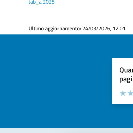
tab_a 2025
Ultimo aggiornamento:
24/03/2026, 12:01
Quan
pagi
Valuta la
Selezi
Valuta 
Val