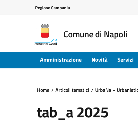
Vai ai contenuti
Vai al footer
Regione Campania
Comune di Napoli
Amministrazione
Novità
Servizi
Home
Articoli tematici
UrbaNa – Urbanisti
tab_a 2025