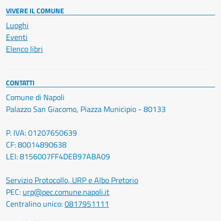
VIVERE IL COMUNE
Luoghi
Eventi
Elenco libri
CONTATTI
Comune di Napoli
Palazzo San Giacomo, Piazza Municipio - 80133
P. IVA: 01207650639
CF: 80014890638
LEI: 8156007FF4DEB97ABA09
Servizio Protocollo, URP e Albo Pretorio
PEC:
urp@pec.comune.napoli.it
Centralino unico:
0817951111