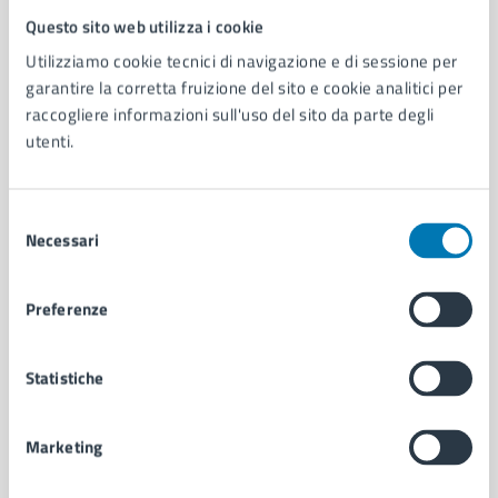
Questo sito web utilizza i cookie
Comune di Napoli
Utilizziamo cookie tecnici di navigazione e di sessione per
garantire la corretta fruizione del sito e cookie analitici per
AMMINISTRAZIONE
raccogliere informazioni sull'uso del sito da parte degli
Aree amministrative
utenti.
Organi di governo
Municipalità
Selezione
Uffici
Necessari
del
Enti e fondazioni
consenso
Politici
Personale amministrativo
Preferenze
Documenti e dati
Intranet, posta aziendale e protocollo
Statistiche
CATEGORIE DI SERVIZIO
Marketing
Ambiente
Anagrafe e stato civile