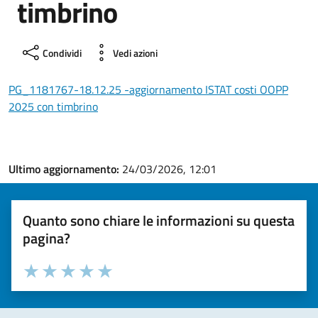
timbrino
Condividi
Vedi azioni
PG_1181767-18.12.25 -aggiornamento ISTAT costi OOPP
2025 con timbrino
Ultimo aggiornamento:
24/03/2026, 12:01
Quanto sono chiare le informazioni su questa
pagina?
Valuta la chiarezza delle informazioni (da 1 a 5 stelle)
Seleziona il numero di stelle per valutare la chiarezza delle i
Valuta 1 stelle su 5
Valuta 2 stelle su 5
Valuta 3 stelle su 5
Valuta 4 stelle su 5
Valuta 5 stelle su 5