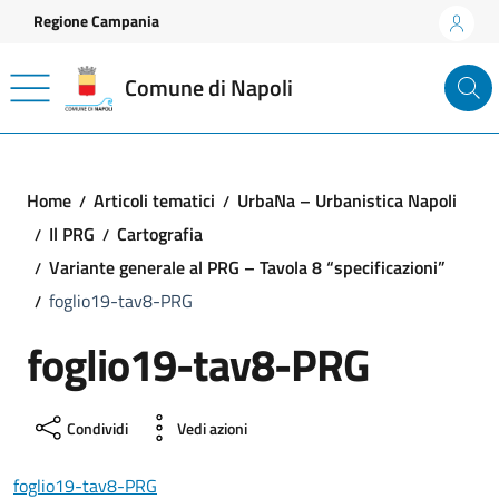
Vai ai contenuti
Vai al footer
Regione Campania
Comune di Napoli
Home
Articoli tematici
UrbaNa – Urbanistica Napoli
Il PRG
Cartografia
Variante generale al PRG – Tavola 8 “specificazioni”
foglio19-tav8-PRG
foglio19-tav8-PRG
Condividi
Vedi azioni
foglio19-tav8-PRG