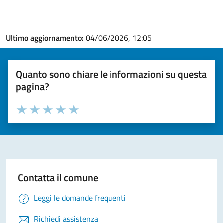
Ultimo aggiornamento:
04/06/2026, 12:05
Quanto sono chiare le informazioni su questa
pagina?
Valuta la chiarezza delle informazioni (da 1 a 5 stelle)
Seleziona il numero di stelle per valutare la chiarezza delle i
Valuta 1 stelle su 5
Valuta 2 stelle su 5
Valuta 3 stelle su 5
Valuta 4 stelle su 5
Valuta 5 stelle su 5
Contatta il comune
Leggi le domande frequenti
Richiedi assistenza