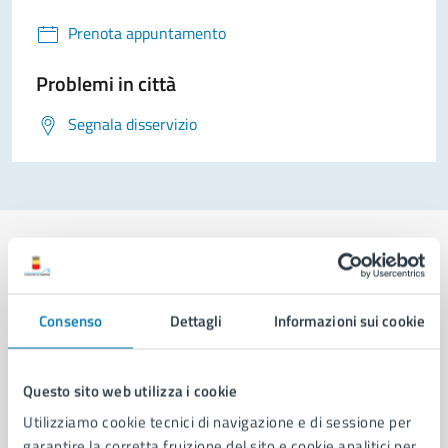
Prenota appuntamento
Problemi in città
Segnala disservizio
Comune di Napoli
Consenso
Dettagli
Informazioni sui cookie
AMMINISTRAZIONE
Questo sito web utilizza i cookie
Aree amministrative
Utilizziamo cookie tecnici di navigazione e di sessione per
Organi di governo
garantire la corretta fruizione del sito e cookie analitici per