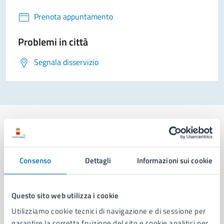
Prenota appuntamento
Problemi in città
Segnala disservizio
Comune di Napoli
Consenso
Dettagli
Informazioni sui cookie
AMMINISTRAZIONE
Questo sito web utilizza i cookie
Aree amministrative
Utilizziamo cookie tecnici di navigazione e di sessione per
Organi di governo
garantire la corretta fruizione del sito e cookie analitici per