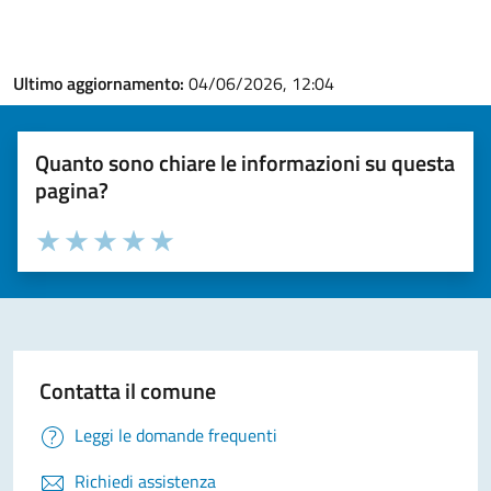
Ultimo aggiornamento:
04/06/2026, 12:04
Quanto sono chiare le informazioni su questa
pagina?
Valuta la chiarezza delle informazioni (da 1 a 5 stelle)
Seleziona il numero di stelle per valutare la chiarezza delle i
Valuta 1 stelle su 5
Valuta 2 stelle su 5
Valuta 3 stelle su 5
Valuta 4 stelle su 5
Valuta 5 stelle su 5
Contatta il comune
Leggi le domande frequenti
Richiedi assistenza