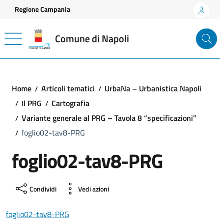
Vai ai contenuti
Vai al footer
Regione Campania
Comune di Napoli
Home
Articoli tematici
UrbaNa – Urbanistica Napoli
Il PRG
Cartografia
Variante generale al PRG – Tavola 8 “specificazioni”
foglio02-tav8-PRG
foglio02-tav8-PRG
Condividi
Vedi azioni
foglio02-tav8-PRG