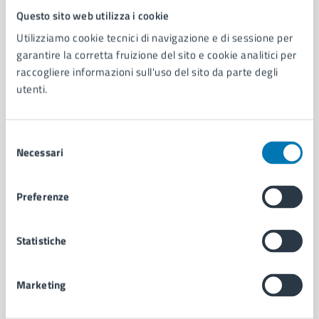
Questo sito web utilizza i cookie
Comune di Napoli
Utilizziamo cookie tecnici di navigazione e di sessione per
garantire la corretta fruizione del sito e cookie analitici per
AMMINISTRAZIONE
raccogliere informazioni sull'uso del sito da parte degli
Aree amministrative
utenti.
Organi di governo
Municipalità
Uffici
Selezione
Necessari
Enti e fondazioni
del
Politici
consenso
Personale amministrativo
Preferenze
Documenti e dati
Intranet, posta aziendale e protocollo
Statistiche
CATEGORIE DI SERVIZIO
Marketing
Ambiente
Anagrafe e stato civile