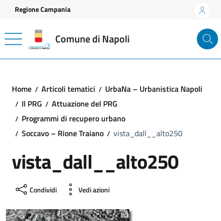
Vai ai contenuti
Vai al footer
Regione Campania
Comune di Napoli
Home
Articoli tematici
UrbaNa – Urbanistica Napoli
Il PRG
Attuazione del PRG
Programmi di recupero urbano
Soccavo – Rione Traiano
vista_dall__alto250
vista_dall__alto250
Condividi
Vedi azioni