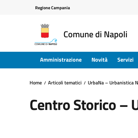
Vai ai contenuti
Vai al footer
Regione Campania
Comune di Napoli
Amministrazione
Novità
Servizi
Home
Articoli tematici
UrbaNa – Urbanistica N
Centro Storico – 