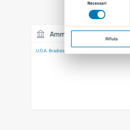
Necessari
del
consenso
Amministrazione
Rifiuta
U.O.A. Bradisismo