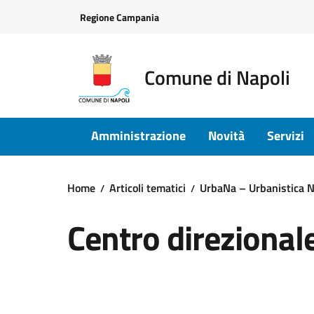
Vai ai contenuti
Vai al footer
Regione Campania
Comune di Napoli
Amministrazione
Novità
Servizi
Home
Articoli tematici
UrbaNa – Urbanistica N
Centro direzional