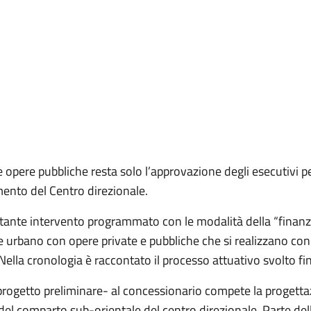
e opere pubbliche resta solo l’approvazione degli esecutivi p
mento del Centro direzionale.
ortante intervento programmato con le modalità della “finanza
e urbano con opere private e pubbliche che si realizzano con
Nella cronologia è raccontato il processo attuativo svolto finor
progetto preliminare- al concessionario compete la progettazi
del comparto sub-orientale del centro direzionale. Parte dell