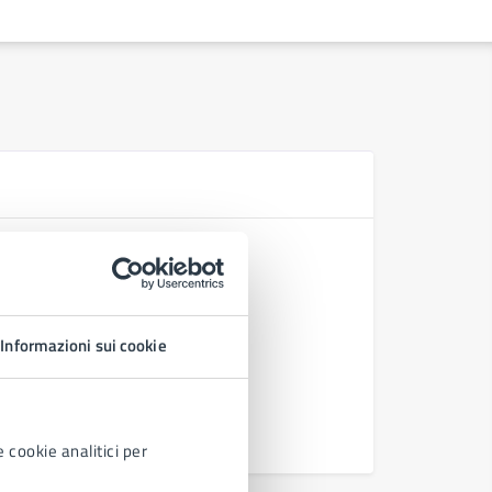
D
Deliberazi
Deliberazi
urbanistic
Deliberaz
Informazioni sui cookie
Deliberaz
Vedi altri
 cookie analitici per