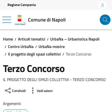
Vai ai contenuti
Vai al footer
Regione Campania
Comune di Napoli
Home
Articoli tematici
UrbaNa – Urbanistica Napoli
Centro UrbaNa
UrbaNa mostre
Il progetto degli spazi collettivi
Terzo Concorso
Terzo Concorso
IL PROGETTO DEGLI SPAZI COLLETTIVI - TERZO CONCORSO
Condividi
Vedi azioni
Argomenti