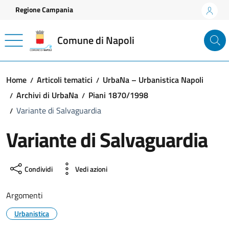
Vai ai contenuti
Vai al footer
Regione Campania
Comune di Napoli
Home
Articoli tematici
UrbaNa – Urbanistica Napoli
Archivi di UrbaNa
Piani 1870/1998
Variante di Salvaguardia
Variante di Salvaguardia
Condividi
Vedi azioni
Argomenti
Urbanistica