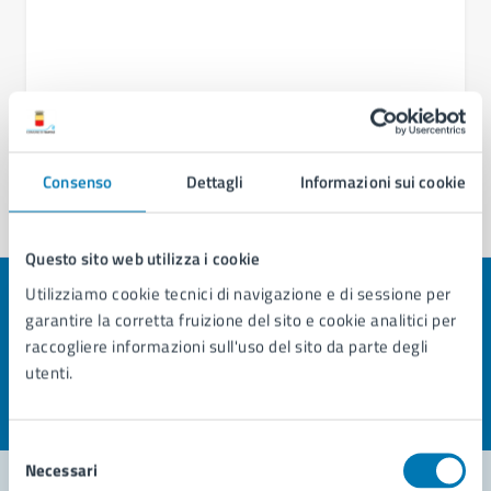
Consenso
Dettagli
Informazioni sui cookie
Questo sito web utilizza i cookie
Utilizziamo cookie tecnici di navigazione e di sessione per
Quanto sono chiare le informazioni su questa
garantire la corretta fruizione del sito e cookie analitici per
pagina?
raccogliere informazioni sull'uso del sito da parte degli
utenti.
Valuta la chiarezza delle informazioni (da 1 a 5 stelle)
Seleziona il numero di stelle per valutare la chiarezza delle i
Valuta 1 stelle su 5
Valuta 2 stelle su 5
Valuta 3 stelle su 5
Valuta 4 stelle su 5
Valuta 5 stelle su 5
Selezione
Necessari
del