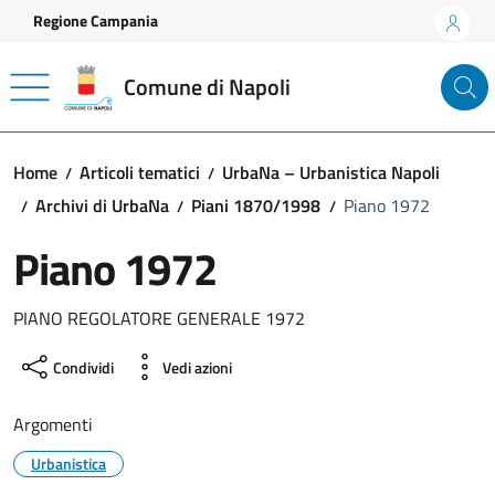
Vai ai contenuti
Vai al footer
Regione Campania
Comune di Napoli
Home
Articoli tematici
UrbaNa – Urbanistica Napoli
Archivi di UrbaNa
Piani 1870/1998
Piano 1972
Piano 1972
PIANO REGOLATORE GENERALE 1972
Condividi
Vedi azioni
Argomenti
Urbanistica