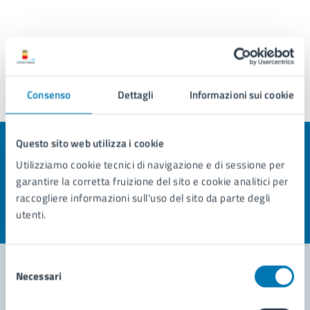
Consenso
Dettagli
Informazioni sui cookie
Ultimo aggiornamento:
19/06/2025, 10:34
Questo sito web utilizza i cookie
Quanto sono chiare le informazioni su questa
Utilizziamo cookie tecnici di navigazione e di sessione per
pagina?
garantire la corretta fruizione del sito e cookie analitici per
raccogliere informazioni sull'uso del sito da parte degli
Valuta la chiarezza delle informazioni (da 1 a 5 stelle)
Seleziona il numero di stelle per valutare la chiarezza delle i
utenti.
Valuta 1 stelle su 5
Valuta 2 stelle su 5
Valuta 3 stelle su 5
Valuta 4 stelle su 5
Valuta 5 stelle su 5
Selezione
Necessari
del
consenso
Contatta il comune