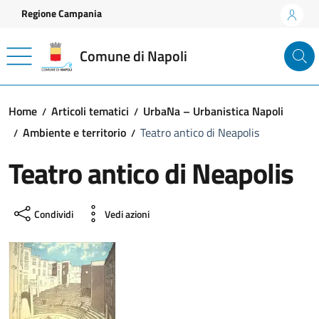
Vai ai contenuti
Vai al footer
Regione Campania
Comune di Napoli
Home
Articoli tematici
UrbaNa – Urbanistica Napoli
Ambiente e territorio
Teatro antico di Neapolis
Teatro antico di Neapolis
Condividi
Vedi azioni