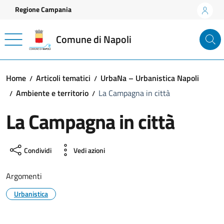
Vai ai contenuti
Vai al footer
Regione Campania
Comune di Napoli
Home
Articoli tematici
UrbaNa – Urbanistica Napoli
Ambiente e territorio
La Campagna in città
La Campagna in città
Condividi
Vedi azioni
Argomenti
Urbanistica