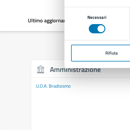
Selezione
Necessari
del
Ultimo aggiornamento:
11/06/2025, 10:03
consenso
Rifiuta
Amministrazione
U.O.A. Bradisismo