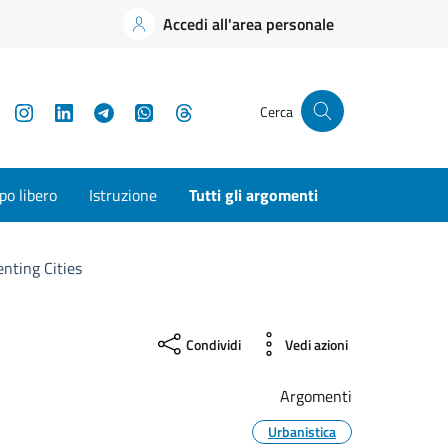
Accedi all'area personale
YouTube
Instagram
LinkedIn
Telegram
WhatsApp
Threads
Cerca
o libero
Istruzione
Tutti gli argomenti
enting Cities
Condividi
Vedi azioni
Argomenti
Urbanistica