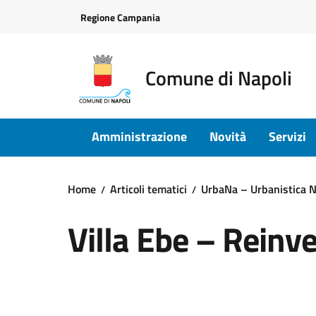
Vai ai contenuti
Vai al footer
Regione Campania
Comune di Napoli
Amministrazione
Novità
Servizi
Home
Articoli tematici
UrbaNa – Urbanistica N
Villa Ebe – Reinve