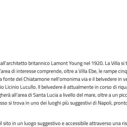
ll’architetto britannico Lamont Young nel 1920. La Villa si tr
L’area di interesse comprende, oltre a Villa Ebe, le rampe ci
la fonte del Chiatamone nell’omonima via e il belvedere in 
ucio Licinio Lucullo. Il belvedere è attualmente in corso di riq
erà all’area di Santa Lucia a livello del mare, oltre a un picc
so si trova in uno dei luoghi più suggestivi di Napoli, pron
l sito in un luogo suggestivo e accessibile attraverso una ri