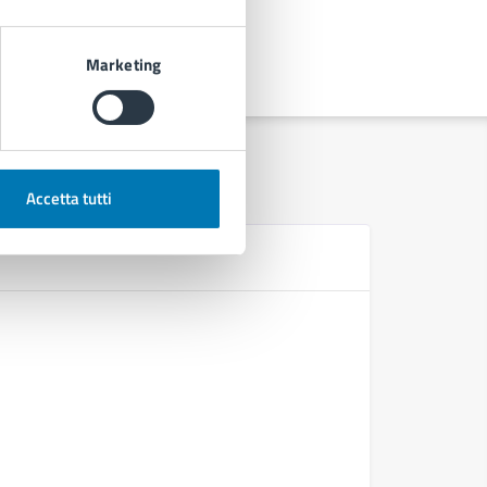
Marketing
Accetta tutti
D
Deliberazi
Deliberazi
urbanistic
Deliberaz
Deliberaz