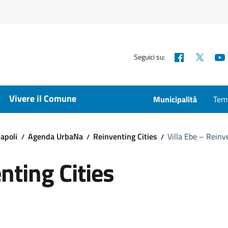
Facebook
X
Seguici su:
Vivere il Comune
Municipalità
Temp
apoli
Agenda UrbaNa
Reinventing Cities
Villa Ebe – Reinv
nting Cities