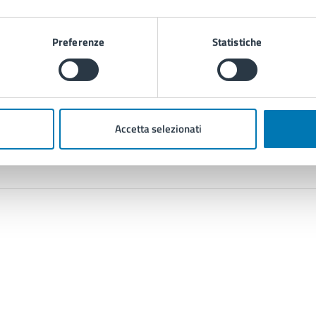
Preferenze
Statistiche
Contenuti correlati
Accetta selezionati