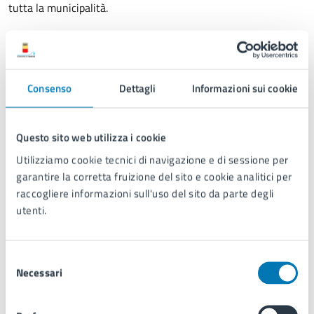
tutta la municipalità.
ASSESSORATO ALL’URBANISTICA
Consenso
Dettagli
Informazioni sui cookie
assessorato.urbanistica@comune.napoli.it
luglio 2022
Questo sito web utilizza i cookie
Utilizziamo cookie tecnici di navigazione e di sessione per
garantire la corretta fruizione del sito e cookie analitici per
UrbaNa
raccogliere informazioni sull'uso del sito da parte degli
utenti.
Selezione
Necessari
del
consenso