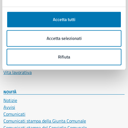
Ambiente
Anagrafe e stato civile
Autorizzazioni
Accetta tutti
Cultura e tempo libero
Documenti e certificati
Educazione e formazione
Accetta selezionati
Giustizia e sicurezza pubblica
Imprese e commercio
Rifiuta
Salute, benessere e assistenza
Servizi Cimiteriali
Vita lavorativa
NOVITÀ
Notizie
Avvisi
Comunicati
Comunicati stampa della Giunta Comunale
Comunicati stampa del Consiglio Comunale