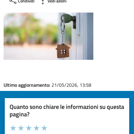
Condividi
Vedi azioni
Ultimo aggiornamento:
21/05/2026, 13:58
Quanto sono chiare le informazioni su questa
pagina?
Valuta la chiarezza delle informazioni (da 1 a 5 stelle)
Seleziona il numero di stelle per valutare la chiarezza delle i