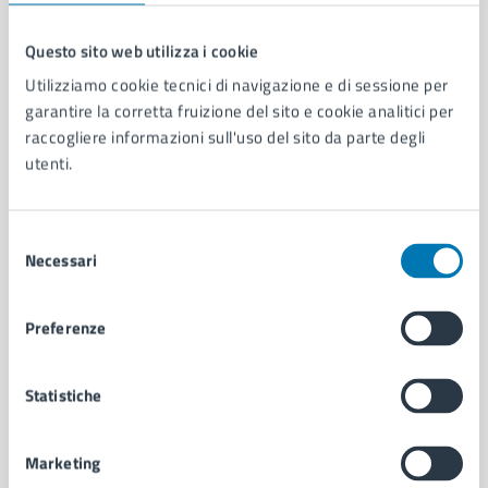
Questo sito web utilizza i cookie
Comune di Napoli
Utilizziamo cookie tecnici di navigazione e di sessione per
garantire la corretta fruizione del sito e cookie analitici per
raccogliere informazioni sull'uso del sito da parte degli
AMMINISTRAZIONE
utenti.
Aree amministrative
Organi di governo
Municipalità
Selezione
Necessari
Uffici
del
Enti e fondazioni
consenso
Politici
Preferenze
Personale amministrativo
Documenti e dati
Intranet, posta aziendale e protocollo
Statistiche
Marketing
CATEGORIE DI SERVIZIO