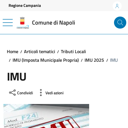
Vai ai contenuti
Vai al footer
Regione Campania
Comune di Napoli
Home
Articoli tematici
Tributi Locali
IMU (Imposta Municipale Propria)
IMU 2025
IMU
IMU
Condividi
Vedi azioni