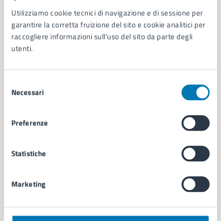
Utilizziamo cookie tecnici di navigazione e di sessione per
AMMINISTRAZIONE
garantire la corretta fruizione del sito e cookie analitici per
Aree amministrative
raccogliere informazioni sull'uso del sito da parte degli
Organi di governo
utenti.
Municipalità
Uffici
Enti e fondazioni
Selezione
Politici
Necessari
del
Personale amministrativo
consenso
Documenti e dati
Preferenze
Intranet, posta aziendale e protocollo
Statistiche
CATEGORIE DI SERVIZIO
Ambiente
Marketing
Anagrafe e stato civile
Autorizzazioni
Cultura e tempo libero