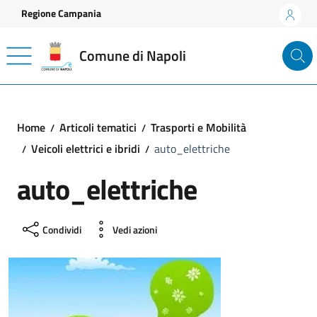
Vai ai contenuti
Vai al footer
Regione Campania
Comune di Napoli
Home
Articoli tematici
Trasporti e Mobilità
Veicoli elettrici e ibridi
auto_elettriche
auto_elettriche
Condividi
Vedi azioni