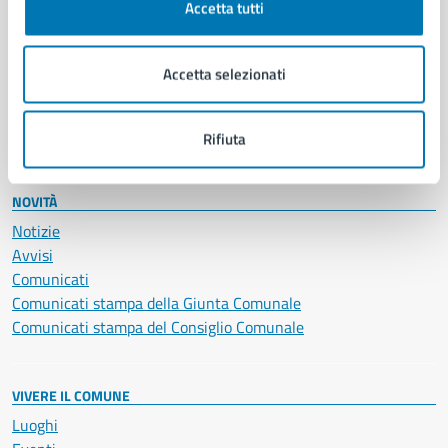
Accetta tutti
Educazione e formazione
Giustizia e sicurezza pubblica
Imprese e commercio
Accetta selezionati
Salute, benessere e assistenza
Servizi Cimiteriali
Vita lavorativa
Rifiuta
NOVITÀ
Notizie
Avvisi
Comunicati
Comunicati stampa della Giunta Comunale
Comunicati stampa del Consiglio Comunale
VIVERE IL COMUNE
Luoghi