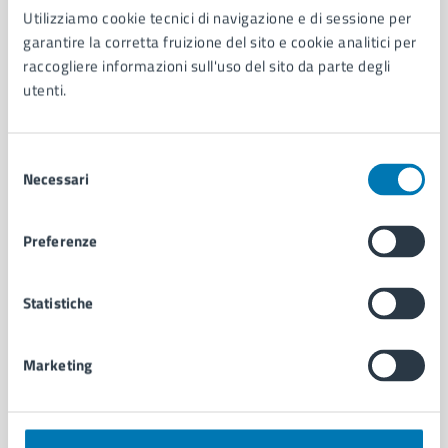
Utilizziamo cookie tecnici di navigazione e di sessione per
AMMINISTRAZIONE
garantire la corretta fruizione del sito e cookie analitici per
Aree amministrative
raccogliere informazioni sull'uso del sito da parte degli
Organi di governo
utenti.
Municipalità
Uffici
Enti e fondazioni
Selezione
Politici
Necessari
del
Personale amministrativo
consenso
Documenti e dati
Preferenze
Intranet, posta aziendale e protocollo
Statistiche
CATEGORIE DI SERVIZIO
Ambiente
Anagrafe e stato civile
Marketing
Autorizzazioni
Cultura e tempo libero
Documenti e certificati