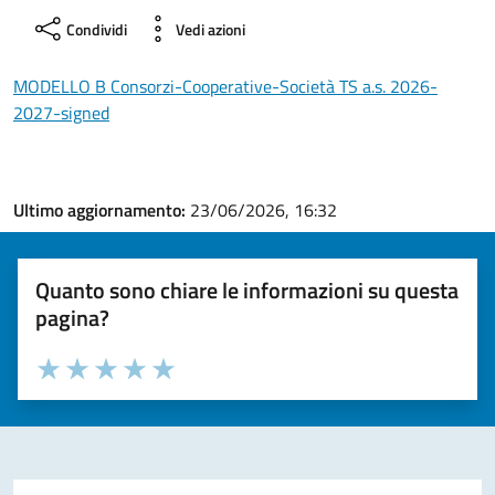
Condividi
Vedi azioni
MODELLO B Consorzi-Cooperative-Società TS a.s. 2026-
2027-signed
Ultimo aggiornamento:
23/06/2026, 16:32
Quanto sono chiare le informazioni su questa
pagina?
Valuta la chiarezza delle informazioni (da 1 a 5 stelle)
Seleziona il numero di stelle per valutare la chiarezza delle i
Valuta 1 stelle su 5
Valuta 2 stelle su 5
Valuta 3 stelle su 5
Valuta 4 stelle su 5
Valuta 5 stelle su 5