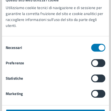
Utilizziamo cookie tecnici di navigazione e di sessione per
AMMINISTRAZIONE
garantire la corretta fruizione del sito e cookie analitici per
Aree amministrative
raccogliere informazioni sull'uso del sito da parte degli
Organi di governo
utenti.
Municipalità
Uffici
Selezione
Enti e fondazioni
Necessari
del
Politici
consenso
Personale amministrativo
Documenti e dati
Preferenze
Intranet, posta aziendale e protocollo
Statistiche
CATEGORIE DI SERVIZIO
Ambiente
Marketing
Anagrafe e stato civile
Autorizzazioni
Cultura e tempo libero