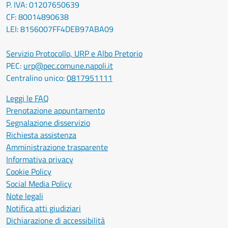
P. IVA: 01207650639
CF: 80014890638
LEI: 8156007FF4DEB97ABA09
Servizio Protocollo, URP e Albo Pretorio
PEC:
urp@pec.comune.napoli.it
Centralino unico:
0817951111
Leggi le FAQ
Prenotazione appuntamento
Segnalazione disservizio
Richiesta assistenza
Amministrazione trasparente
Informativa privacy
Cookie Policy
Social Media Policy
Note legali
Notifica atti giudiziari
Dichiarazione di accessibilità