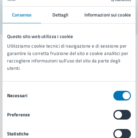
Segnala disservizio
Consenso
Dettagli
Informazioni sui cookie
Questo sito web utilizza i cookie
Utilizziamo cookie tecnici di navigazione e di sessione per
garantire la corretta fruizione del sito e cookie analitici per
raccogliere informazioni sull'uso del sito da parte degli
Comune di Napoli
utenti.
AMMINISTRAZIONE
Selezione
Necessari
Aree amministrative
del
Organi di governo
consenso
Municipalità
Preferenze
Uffici
Enti e fondazioni
Politici
Statistiche