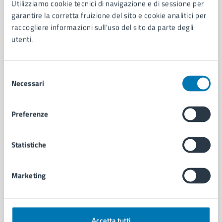
Utilizziamo cookie tecnici di navigazione e di sessione per
Aree amministrative
garantire la corretta fruizione del sito e cookie analitici per
Organi di governo
raccogliere informazioni sull'uso del sito da parte degli
Municipalità
utenti.
Uffici
Enti e fondazioni
Selezione
Politici
Necessari
del
Personale amministrativo
consenso
Documenti e dati
Intranet, posta aziendale e protocollo
Preferenze
CATEGORIE DI SERVIZIO
Statistiche
Ambiente
Anagrafe e stato civile
Marketing
Autorizzazioni
Cultura e tempo libero
Documenti e certificati
Educazione e formazione
Accetta tutti