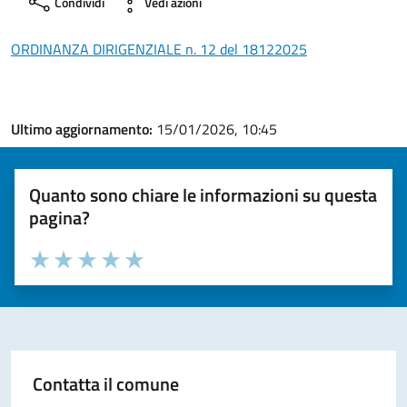
Condividi
Vedi azioni
ORDINANZA DIRIGENZIALE n. 12 del 18122025
Ultimo aggiornamento:
15/01/2026, 10:45
Quanto sono chiare le informazioni su questa
pagina?
Valuta la chiarezza delle informazioni (da 1 a 5 stelle)
Seleziona il numero di stelle per valutare la chiarezza delle i
Valuta 1 stelle su 5
Valuta 2 stelle su 5
Valuta 3 stelle su 5
Valuta 4 stelle su 5
Valuta 5 stelle su 5
Contatta il comune